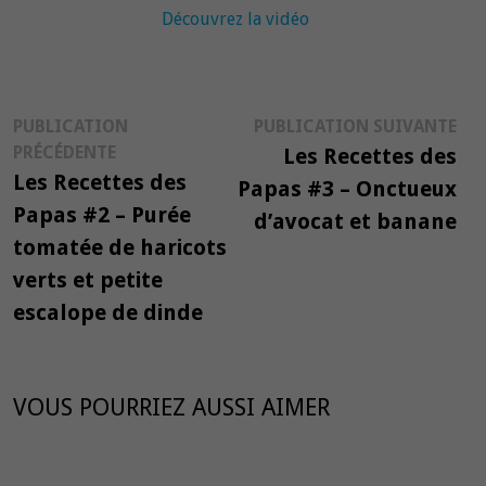
Découvrez la vidéo
Navigation
Pub
PUBLICATION
PUBLICATION SUIVANTE
Publication
suiv
PRÉCÉDENTE
Les Recettes des
de
précédente :
Les Recettes des
Papas #3 – Onctueux
l’article
Papas #2 – Purée
d’avocat et banane
tomatée de haricots
verts et petite
escalope de dinde
VOUS POURRIEZ AUSSI AIMER