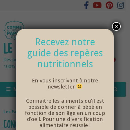
Passer
au
contenu
×
Recevez notre
LE BLOG DES PAPAS
guide des repères
Des petits pots bébés fraîchement cuisinés
nutritionnels
100% bio et de saison… et cela change tout !
En vous inscrivant à notre
newsletter
MENU
Connaitre les aliments qu’il est
possible de donner à bébé en
Les Papas
fonction de son âge en un coup
d’oeil. Pour une diversification
CONCOURS STANDUP FOR STARTUP
alimentaire réussie !