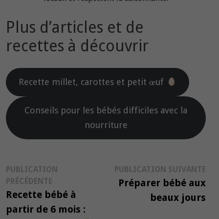
Plus d’articles et de
recettes à découvrir
Recette millet, carottes et petit œuf
Conseils pour les bébés difficiles avec la
nourriture
Navigation
Pub
PUBLICATION
PUBLICATION SUIVANTE
Publication
suiv
PRÉCÉDENTE
Préparer bébé aux
de
précédente :
Recette bébé à
beaux jours
l’article
partir de 6 mois :