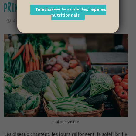
PRINTEMPS
Télécharger le guide des repères
nutritionnels
4 mai 2022
Etal printanière
Les oiseaux chantent, les jours rallongent, le soleil brille