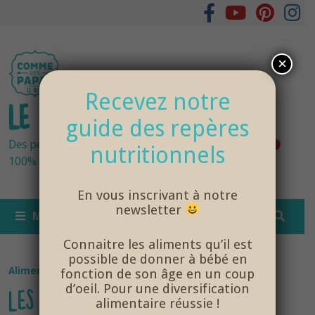
Passer
au
contenu
×
Recevez notre
LE BLOG DES PAPAS
guide des repères
Des petits pots bébés fraîchement cuisinés
nutritionnels
100% bio et de saison… et cela change tout !
En vous inscrivant à notre
newsletter
MENU
Connaitre les aliments qu’il est
possible de donner à bébé en
Alimentation
/
Diversification Alimentaire
fonction de son âge en un coup
d’oeil. Pour une diversification
LES FRUITS ET LÉGUMES DE
alimentaire réussie !