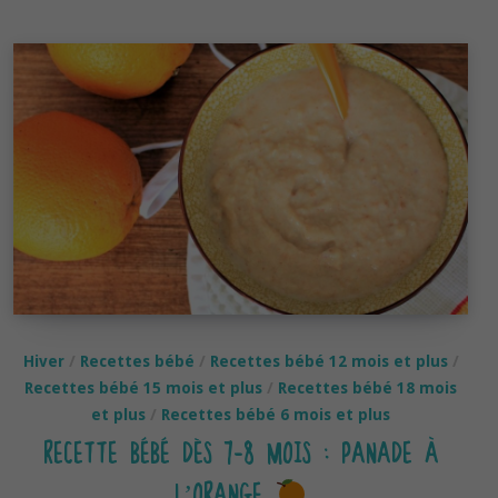
8
mois :
Millet,
carottes
et
petit
œuf
Hiver
/
Recettes bébé
/
Recettes bébé 12 mois et plus
/
Recettes bébé 15 mois et plus
/
Recettes bébé 18 mois
et plus
/
Recettes bébé 6 mois et plus
RECETTE BÉBÉ DÈS 7-8 MOIS : PANADE À
L’ORANGE