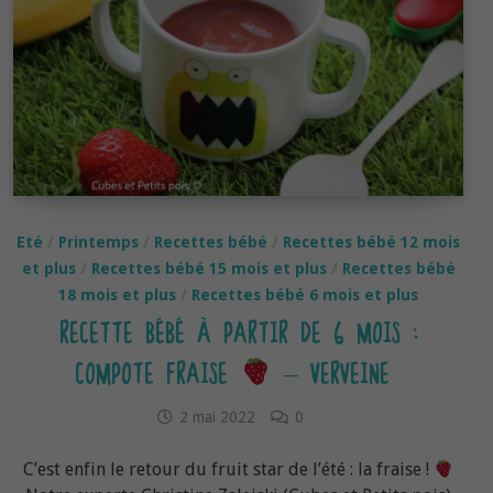
Eté
/
Printemps
/
Recettes bébé
/
Recettes bébé 12 mois
et plus
/
Recettes bébé 15 mois et plus
/
Recettes bébé
18 mois et plus
/
Recettes bébé 6 mois et plus
RECETTE BÉBÉ À PARTIR DE 6 MOIS :
COMPOTE FRAISE
– VERVEINE
2 mai 2022
0
C’est enfin le retour du fruit star de l’été : la fraise !