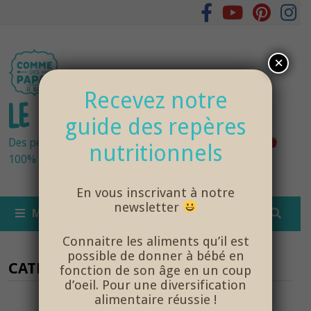
Passer
au
contenu
×
Recevez notre
LE BLOG DES PAPAS
guide des repères
Des petits pots bébés fraîchement cuisinés
nutritionnels
100% bio et de saison… et cela change tout !
En vous inscrivant à notre
newsletter
MENU
Connaitre les aliments qu’il est
possible de donner à bébé en
CATÉGORIE :
ÂGE
fonction de son âge en un coup
d’oeil. Pour une diversification
alimentaire réussie !