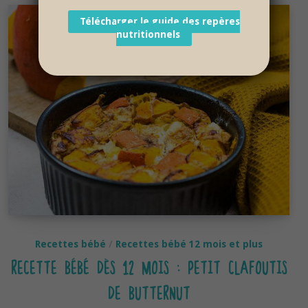
Télécharger le guide des repères
nutritionnels
Recettes bébé
/
Recettes bébé 12 mois et plus
RECETTE BÉBÉ DÈS 12 MOIS : PETIT CLAFOUTIS
DE BUTTERNUT