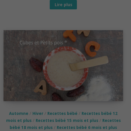
Recette
Lire plus
bébé
dès
7-
8
mois :
Poireaux
à
la
crème
Automne
/
Hiver
/
Recettes bébé
/
Recettes bébé 12
mois et plus
/
Recettes bébé 15 mois et plus
/
Recettes
bébé 18 mois et plus
/
Recettes bébé 6 mois et plus