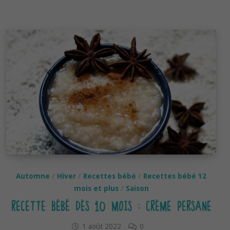
7-
8
mois :
Tajine
d’été
pour
bébé
Automne
/
Hiver
/
Recettes bébé
/
Recettes bébé 12
mois et plus
/
Saison
RECETTE BÉBÉ DÈS 10 MOIS : CRÈME PERSANE
1 août 2022
0