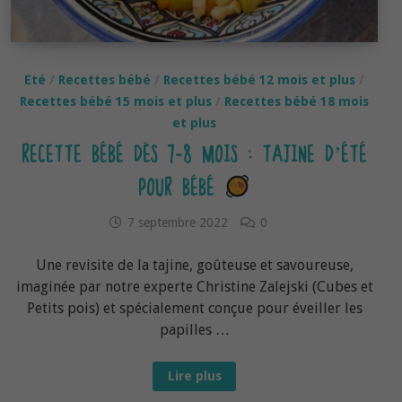
Eté
/
Recettes bébé
/
Recettes bébé 12 mois et plus
/
Recettes bébé 15 mois et plus
/
Recettes bébé 18 mois
et plus
RECETTE BÉBÉ DÈS 7-8 MOIS : TAJINE D’ÉTÉ
POUR BÉBÉ
7 septembre 2022
0
Une revisite de la tajine, goûteuse et savoureuse,
imaginée par notre experte Christine Zalejski (Cubes et
Petits pois) et spécialement conçue pour éveiller les
papilles …
Recette
Lire plus
bébé
dès