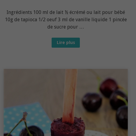
Ingrédients 100 ml de lait ½ écrémé ou lait pour bébé
10g de tapioca 1/2 oeuf 3 ml de vanille liquide 1 pincée
de sucre pour …
Recette
Lire plus
bébé
dès
10
mois
:
Crème
persane