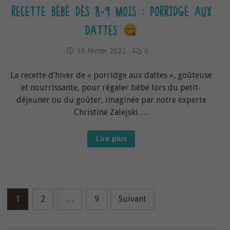
RECETTE BÉBÉ DÈS 8-9 MOIS : PORRIDGE AUX
DATTES
10 février 2022
0
La recette d’hiver de « porridge aux dattes », goûteuse
et nourrissante, pour régaler bébé lors du petit-
déjeuner ou du goûter, imaginée par notre experte
Christine Zalejski …
Recette
Lire plus
bébé
dès
8-
9
mois :
Porridge
aux
Navigation
dattes
1
2
…
9
Suivant
des