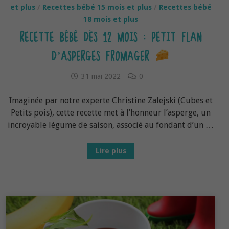
et plus
/
Recettes bébé 15 mois et plus
/
Recettes bébé
18 mois et plus
RECETTE BÉBÉ DÈS 12 MOIS : PETIT FLAN
D’ASPERGES FROMAGER
31 mai 2022
0
Imaginée par notre experte Christine Zalejski (Cubes et
Petits pois), cette recette met à l’honneur l’asperge, un
incroyable légume de saison, associé au fondant d’un …
Recette
Lire plus
bébé
dès
12
mois :
Petit
flan
d’asperges
fromager