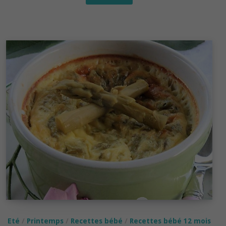
bébé
dès
7-
8
mois :
Sorbet
aux
cerises
Eté
/
Printemps
/
Recettes bébé
/
Recettes bébé 12 mois