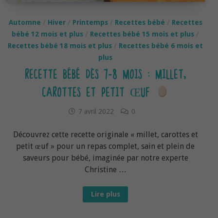
Automne
/
Hiver
/
Printemps
/
Recettes bébé
/
Recettes
bébé 12 mois et plus
/
Recettes bébé 15 mois et plus
/
Recettes bébé 18 mois et plus
/
Recettes bébé 6 mois et
plus
RECETTE BÉBÉ DÈS 7-8 MOIS : MILLET,
CAROTTES ET PETIT ŒUF
7 avril 2022
0
Découvrez cette recette originale « millet, carottes et
petit œuf » pour un repas complet, sain et plein de
saveurs pour bébé, imaginée par notre experte
Christine …
Recette
Lire plus
bébé
dès
7-