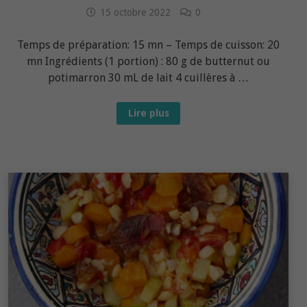
15 octobre 2022
0
Temps de préparation: 15 mn – Temps de cuisson: 20
mn Ingrédients (1 portion) : 80 g de butternut ou
potimarron 30 mL de lait 4 cuillères à …
Recette
Lire plus
bébé
dès
12
mois
:
Petit
clafoutis
de
butternut