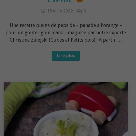
15 mars 2022
0
Une recette pleine de peps de « panade à l’orange »
pour un goûter gourmand, imaginée par notre experte
Christine Zalejski (Cubes et Petits pois) ! A partir …
Recette
Lire plus
bébé
dès
7-
8
mois :
Panade
à
l’orange