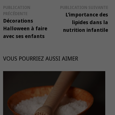
Navigation
Pub
PUBLICATION
PUBLICATION SUIVANTE
Publication
suiv
PRÉCÉDENTE
L’importance des
de
précédente :
Décorations
lipides dans la
l’article
Halloween à faire
nutrition infantile
avec ses enfants
VOUS POURRIEZ AUSSI AIMER