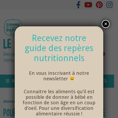
Passer
au
contenu
×
Recevez notre
LE BLOG DES PAPAS
guide des repères
Des petits pots bébés fraîchement cuisinés
nutritionnels
100% bio et de saison… et cela change tout !
En vous inscrivant à notre
newsletter
MENU
Connaitre les aliments qu’il est
possible de donner à bébé en
Alimentation
/
NutriSanté
fonction de son âge en un coup
d’oeil. Pour une diversification
POURQUOI EST-IL DÉCONSEILLÉ DE
alimentaire réussie !