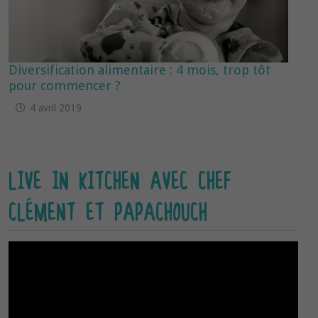
Diversification alimentaire : 4 mois, trop tôt
pour commencer ?
4 avril 2019
LIVE IN KITCHEN AVEC CHEF
CLÉMENT ET PAPACHOUCH