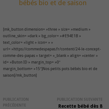
bébés bio et de saison
[mk_button dimension= »three » size= »medium »
outline_skin= »dark » bg_color= »#E94E1B »
text_color= »light » icon= » »
url= »https://commedespapas.fr/content/24-le-concept-
comme-des-papas » target= »_blank » align= »center »
id= »Buton ID » margin_top= »0″
margin_bottom= »15″]Nos petits pots bébés bio et de
saison[/mk_button]
Navigation
Pub
PUBLICATION
PUBLICATION SUIVANTE
Publication
suiv
PRÉCÉDENTE
Recette bébé dès 8