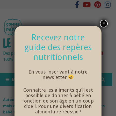
Passer
au
contenu
×
Recevez notre
LE BLOG DES PAPAS
guide des repères
Des petits pots bébés fraîchement cuisinés
nutritionnels
100% bio et de saison… et cela change tout !
En vous inscrivant à notre
newsletter
MENU
Connaitre les aliments qu’il est
possible de donner à bébé en
Automne
/
Hiver
/
Recettes bébé
/
Recettes bébé 12
fonction de son âge en un coup
d’oeil. Pour une diversification
mois et plus
/
Recettes bébé 15 mois et plus
/
Recettes
alimentaire réussie !
bébé 18 mois et plus