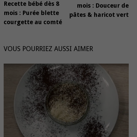
de
précédente :
Recette bébé dès 8
mois : Douceur de
l’article
mois : Purée blette
pâtes & haricot vert
courgette au comté
VOUS POURRIEZ AUSSI AIMER