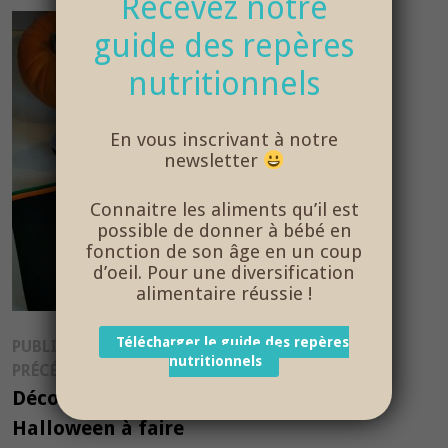
Recevez notre
guide des repères
nutritionnels
En vous inscrivant à notre
newsletter
Connaitre les aliments qu’il est
possible de donner à bébé en
fonction de son âge en un coup
d’oeil. Pour une diversification
alimentaire réussie !
Navigation
Télécharger le guide des repères
PUBLICATION
nutritionnels
Publication
PRÉCÉDENTE
de
précédente :
Décorations
l’article
Halloween à faire