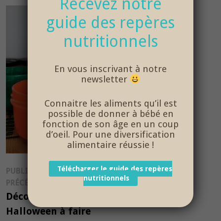
Recevez notre
guide des repères
nutritionnels
En vous inscrivant à notre
newsletter
Connaitre les aliments qu’il est
possible de donner à bébé en
fonction de son âge en un coup
d’oeil. Pour une diversification
alimentaire réussie !
Navigation
Télécharger le guide des repères
PUBLICATION
nutritionnels
Publication
PRÉCÉDENTE
de
précédente :
Décorations
l’article
Halloween à faire