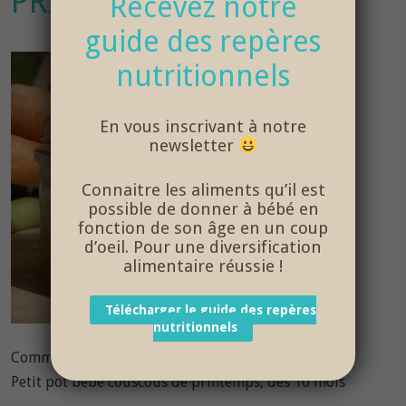
PRINTEMPS
Recevez notre
guide des repères
nutritionnels
En vous inscrivant à notre
newsletter
Connaitre les aliments qu’il est
possible de donner à bébé en
fonction de son âge en un coup
d’oeil. Pour une diversification
alimentaire réussie !
Télécharger le guide des repères
nutritionnels
Comme des Papas vous présente sa nouvelle recette:
Petit pot bébé couscous de printemps, dès 10 mois