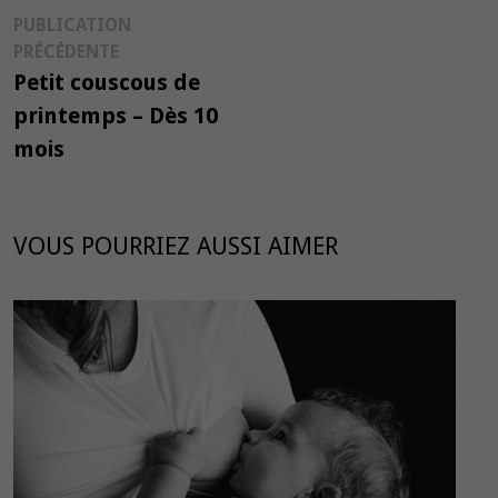
Navigation
PUBLICATION
Publication
PRÉCÉDENTE
de
précédente :
Petit couscous de
l’article
printemps – Dès 10
mois
VOUS POURRIEZ AUSSI AIMER