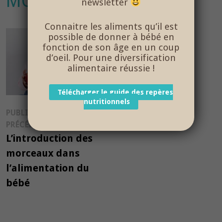
MORCEAU
newsletter
Connaitre les aliments qu’il est
possible de donner à bébé en
fonction de son âge en un coup
d’oeil. Pour une diversification
alimentaire réussie !
Télécharger le guide des repères
nutritionnels
Navigation
PUBLICATION
Publication
PRÉCÉDENTE
de
précédente :
L’introduction des
l’article
morceaux dans
l’alimentation du
bébé