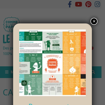
Passer
au
contenu
×
LE BLOG DES PAPAS
Des petits pots bébés fraîchement cuisinés
100% bio et de saison… et cela change tout !
MENU
CALENDRIER