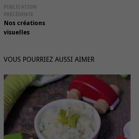
Navigation
PUBLICATION
Publication
PRÉCÉDENTE
de
précédente :
Nos créations
l’article
visuelles
VOUS POURRIEZ AUSSI AIMER