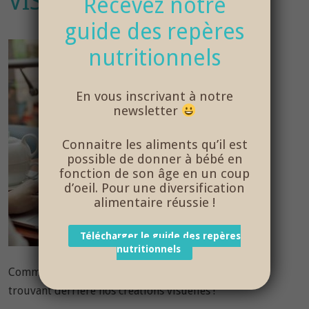
VISUELLES
Recevez notre
guide des repères
nutritionnels
En vous inscrivant à notre
newsletter
Connaitre les aliments qu’il est
possible de donner à bébé en
fonction de son âge en un coup
d’oeil. Pour une diversification
alimentaire réussie !
Télécharger le guide des repères
nutritionnels
Comme des Papas vous présente la personne se
trouvant derrière nos créations visuelles !