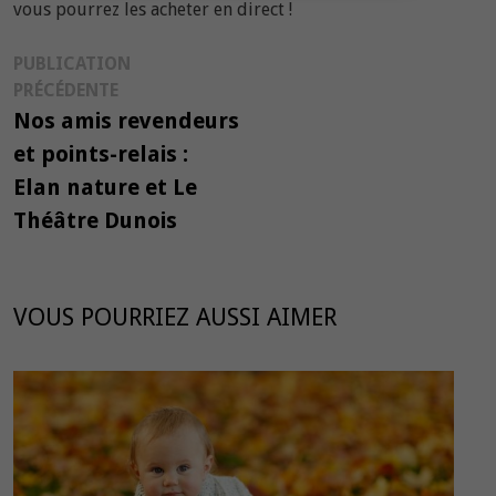
vous pourrez les acheter en direct !
Navigation
PUBLICATION
Publication
PRÉCÉDENTE
de
précédente :
Nos amis revendeurs
l’article
et points-relais :
Elan nature et Le
Théâtre Dunois
VOUS POURRIEZ AUSSI AIMER