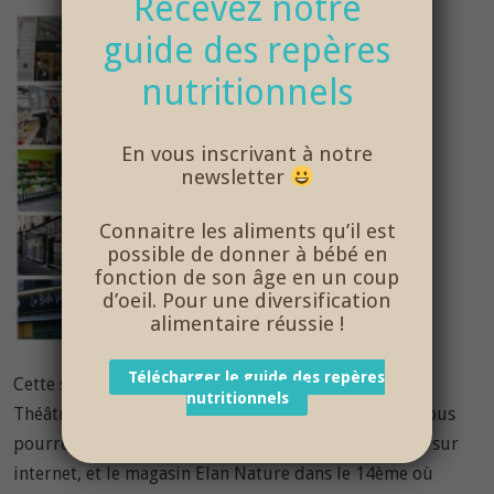
Recevez notre
guide des repères
nutritionnels
En vous inscrivant à notre
newsletter
Connaitre les aliments qu’il est
possible de donner à bébé en
fonction de son âge en un coup
d’oeil. Pour une diversification
alimentaire réussie !
Télécharger le guide des repères
Cette semaine, nous vous proposons de découvrir le
nutritionnels
Théâtre Dunois dans le 13ème arrondissement, où vous
pourrez aller récupérer nos petits plats commandés sur
internet, et le magasin Elan Nature dans le 14ème où