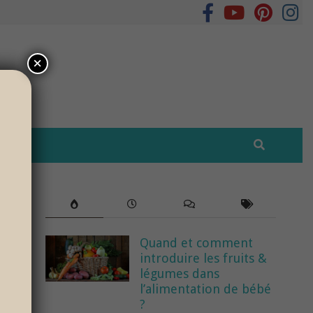
×
OT
Quand et comment
introduire les fruits &
légumes dans
l’alimentation de bébé
?