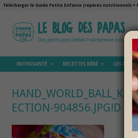
Passer
Télécharger le Guide Petite Enfance (repères nutritionnels + 
au
contenu
LE BLOG DES PAPAS
Des petits pots bébés fraîchement cuisinés
NUTRISANTÉ
RECETTES BÉBÉ
LES PAPAS
HAND_WORLD_BALL_KEE
ECTION-904856.JPG!D