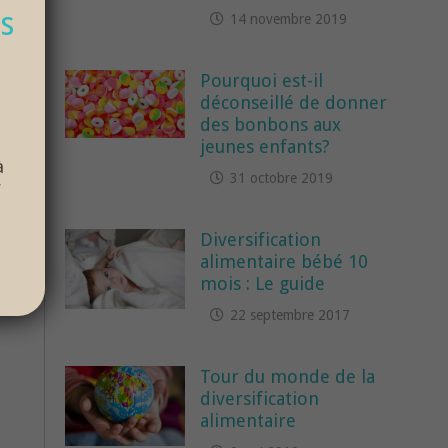
s
14 novembre 2019
Pourquoi est-il
déconseillé de donner
des bonbons aux
jeunes enfants?
à
31 octobre 2019
r
Diversification
alimentaire bébé 10
mois : Le guide
22 septembre 2017
Tour du monde de la
diversification
alimentaire