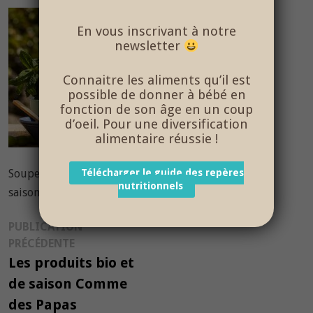
En vous inscrivant à notre
newsletter
Connaitre les aliments qu’il est
possible de donner à bébé en
fonction de son âge en un coup
d’oeil. Pour une diversification
alimentaire réussie !
Soupes bébé, Petits pots bébé salés et sucrés; par
Télécharger le guide des repères
nutritionnels
saison, par âge bébé
Navigation
PUBLICATION
Publication
PRÉCÉDENTE
de
précédente :
Les produits bio et
l’article
de saison Comme
des Papas