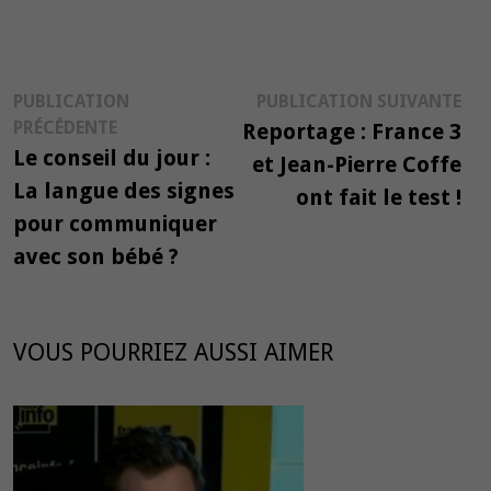
Navigation
Pub
PUBLICATION
PUBLICATION SUIVANTE
Publication
suiv
PRÉCÉDENTE
Reportage : France 3
de
précédente :
Le conseil du jour :
et Jean-Pierre Coffe
l’article
La langue des signes
ont fait le test !
pour communiquer
avec son bébé ?
VOUS POURRIEZ AUSSI AIMER