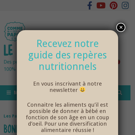
Passer
au
contenu
×
Recevez notre
LE BLOG DES PAPAS
guide des repères
Des petits pots bébés fraîchement cuisinés
nutritionnels
100% bio et de saison… et cela change tout !
En vous inscrivant à notre
newsletter
MENU
Connaitre les aliments qu’il est
possible de donner à bébé en
Les Papas
fonction de son âge en un coup
d’oeil. Pour une diversification
BONNE NOUVELLE : COMME DES
alimentaire réussie !