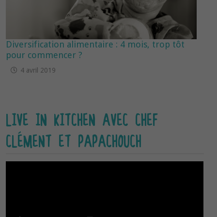
Diversification alimentaire : 4 mois, trop tôt
pour commencer ?
4 avril 2019
LIVE IN KITCHEN AVEC CHEF
CLÉMENT ET PAPACHOUCH