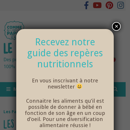
Passer
au
contenu
×
Recevez notre
LE BLOG DES PAPAS
guide des repères
Des petits pots bébés fraîchement cuisinés
nutritionnels
100% bio et de saison… et cela change tout !
En vous inscrivant à notre
newsletter
MENU
Connaitre les aliments qu’il est
possible de donner à bébé en
Les Papas
fonction de son âge en un coup
d’oeil. Pour une diversification
LES TARIFS DE LIVRAISON
alimentaire réussie !