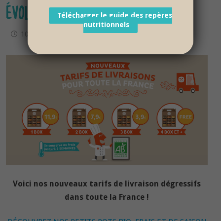
ÉVOLUENT !
Télécharger le guide des repères
nutritionnels
10 décembre 2015
Voici nos nouveaux tarifs de livraison dégressifs
dans toute la France !