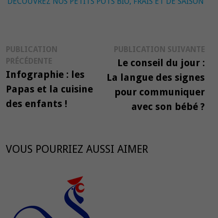
DÉCOUVREZ NOS PETITS POTS BIO, FRAIS ET DE SAISON
Navigation
Pub
PUBLICATION
PUBLICATION SUIVANTE
Publication
suiv
PRÉCÉDENTE
Le conseil du jour :
de
précédente :
Infographie : les
La langue des signes
l’article
Papas et la cuisine
pour communiquer
des enfants !
avec son bébé ?
VOUS POURRIEZ AUSSI AIMER