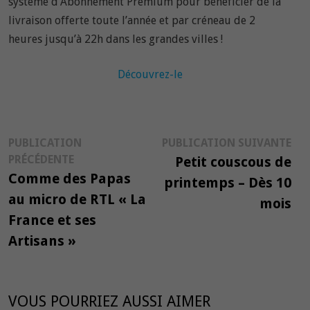
système d’Abonnement Premium pour bénéficier de la
livraison offerte toute l’année et par créneau de 2
heures jusqu’à 22h dans les grandes villes !
Découvrez-le
Navigation
Pub
PUBLICATION
PUBLICATION SUIVANTE
Publication
suiv
PRÉCÉDENTE
Petit couscous de
de
précédente :
Comme des Papas
printemps – Dès 10
l’article
au micro de RTL « La
mois
France et ses
Artisans »
VOUS POURRIEZ AUSSI AIMER