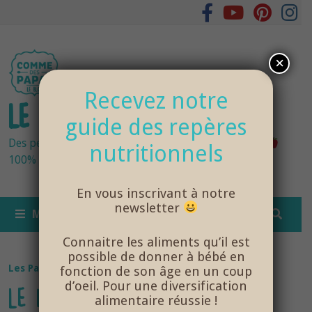
Passer
au
contenu
×
Recevez notre
LE BLOG DES PAPAS
guide des repères
Des petits pots bébés fraîchement cuisinés
nutritionnels
100% bio et de saison… et cela change tout !
En vous inscrivant à notre
newsletter
MENU
Connaitre les aliments qu’il est
possible de donner à bébé en
Les Papas
fonction de son âge en un coup
d’oeil. Pour une diversification
LE NOUVEAU SITE E-COMMERCE
alimentaire réussie !