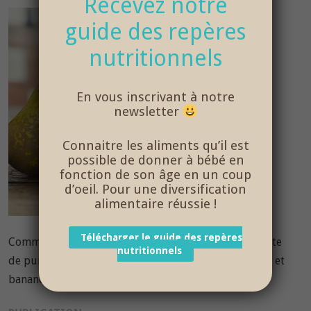
Recevez notre
guide des repères
nutritionnels
En vous inscrivant à notre
newsletter
Connaitre les aliments qu’il est
possible de donner à bébé en
fonction de son âge en un coup
d’oeil. Pour une diversification
alimentaire réussie !
Télécharger le guide des repères
Comme des Papas vous propose une délicieuse recette
nutritionnels
de purée maison bébé aux fruits d’été poire myrtille et
banane, facile à réaliser – âge 12 mois et plus