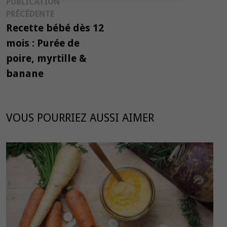
Navigation
PUBLICATION
Publication
PRÉCÉDENTE
de
précédente :
Recette bébé dès 12
l’article
mois : Purée de
poire, myrtille &
banane
VOUS POURRIEZ AUSSI AIMER