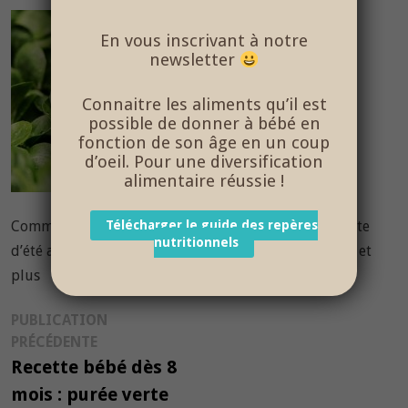
En vous inscrivant à notre
newsletter
Connaitre les aliments qu’il est
possible de donner à bébé en
fonction de son âge en un coup
d’oeil. Pour une diversification
alimentaire réussie !
Comme des Papas vous propose une délicieuse recette
Télécharger le guide des repères
nutritionnels
d’été aux légumes verts facile à réaliser – âge 8 mois et
plus
Navigation
PUBLICATION
Publication
PRÉCÉDENTE
de
précédente :
Recette bébé dès 8
l’article
mois : purée verte