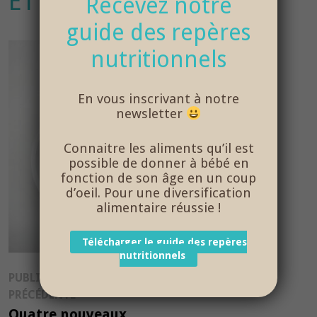
ET FIGUE
Recevez notre
guide des repères
nutritionnels
En vous inscrivant à notre
newsletter
Connaitre les aliments qu’il est
possible de donner à bébé en
fonction de son âge en un coup
d’oeil. Pour une diversification
alimentaire réussie !
Télécharger le guide des repères
nutritionnels
Navigation
PUBLICATION
Publication
PRÉCÉDENTE
de
précédente :
Quatre nouveaux