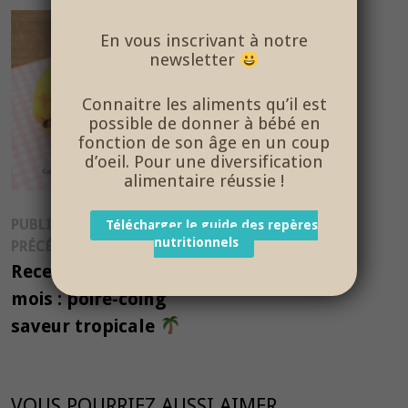
En vous inscrivant à notre
newsletter
Connaitre les aliments qu’il est
possible de donner à bébé en
fonction de son âge en un coup
d’oeil. Pour une diversification
alimentaire réussie !
Navigation
PUBLICATION
Télécharger le guide des repères
nutritionnels
Publication
PRÉCÉDENTE
de
précédente :
Recette bébé dès 6-7
l’article
mois : poire-coing
saveur tropicale
VOUS POURRIEZ AUSSI AIMER