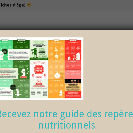
Fiches d’âge)
100% bio et de saison… et cela change tout !
NOS DÉLICIEUX PETITS POTS
LOISIRS
DRIER-DES-FRUITS-ET-
Recevez notre guide des repère
nutritionnels