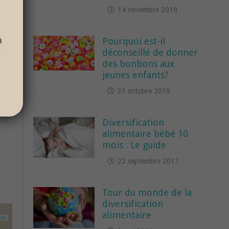
14 novembre 2019
à
Pourquoi est-il
r
déconseillé de donner
des bonbons aux
jeunes enfants?
31 octobre 2019
Diversification
alimentaire bébé 10
mois : Le guide
22 septembre 2017
Tour du monde de la
diversification
alimentaire