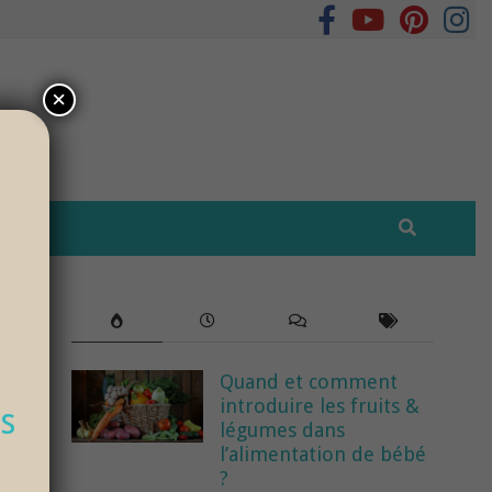
×
Quand et comment
introduire les fruits &
s
légumes dans
l’alimentation de bébé
?