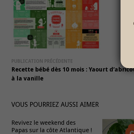
Navigation
Publication
PUBLICATION PRÉCÉDENTE
précédente :
Recette bébé dès 10 mois : Yaourt d’abrico
de
à la vanille
l’article
VOUS POURRIEZ AUSSI AIMER
Revivez le weekend des
Papas sur la côte Atlantique !