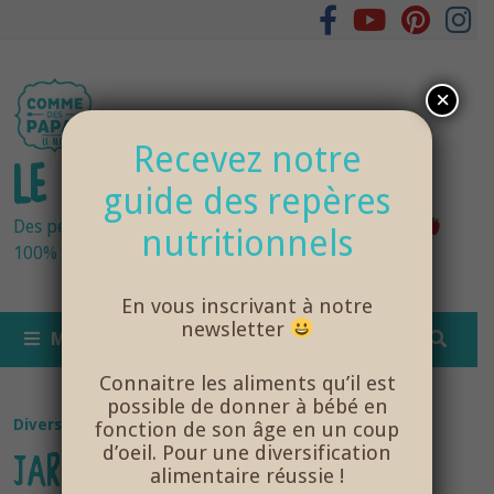
Passer
au
contenu
×
Recevez notre
LE BLOG DES PAPAS
guide des repères
Des petits pots bébés fraîchement cuisinés
nutritionnels
100% bio et de saison… et cela change tout !
En vous inscrivant à notre
newsletter
MENU
Connaitre les aliments qu’il est
possible de donner à bébé en
Diversification Alimentaire
/
NutriSanté
fonction de son âge en un coup
d’oeil. Pour une diversification
JARDINER EN FAMILLE
alimentaire réussie !