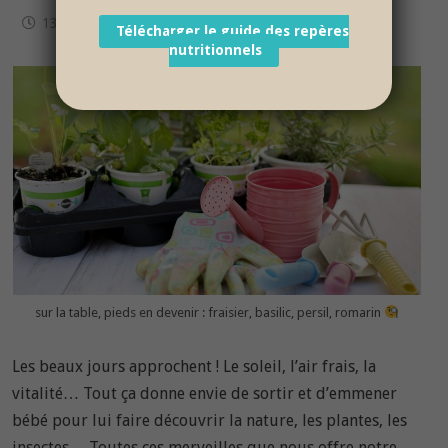
13 juin 2019
Télécharger le guide des repères
nutritionnels
sur la table, pieds en devenir : fraisier, basilic, persil, romarin
Les beaux jours approchent ! Le soleil, l’air frais, la
vitalité… Tout ça donne envie de sortir et d’emmener
bébé pour lui faire découvrir la nature, les plantes, les
insectes… Toutes ces merveilles que nous offre notre