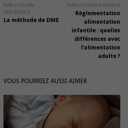
Navigation
Pub
PUBLICATION
PUBLICATION SUIVANTE
Publication
suiv
PRÉCÉDENTE
Règlementation
de
précédente :
La méthode de DME
alimentation
l’article
infantile : quelles
différences avec
l’alimentation
adulte ?
VOUS POURRIEZ AUSSI AIMER