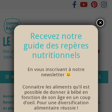
Passer
au
contenu
×
Recevez notre
LE BLOG DES PAPAS
guide des repères
Des petits pots bébés fraîchement cuisinés
nutritionnels
100% bio et de saison… et cela change tout !
En vous inscrivant à notre
newsletter
MENU
Connaitre les aliments qu’il est
possible de donner à bébé en
Automne
/
Eté
/
Hiver
/
Printemps
/
Recettes bébé
/
fonction de son âge en un coup
d’oeil. Pour une diversification
Recettes bébé 12 mois et plus
/
Recettes bébé 15 mois
alimentaire réussie !
et plus
/
Recettes bébé 18 mois et plus