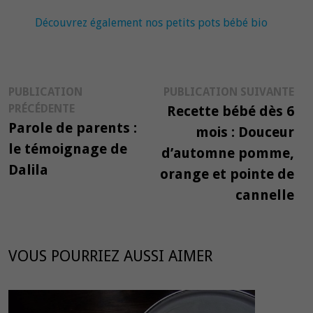
Découvrez également nos petits pots bébé bio
Navigation
Pub
PUBLICATION
PUBLICATION SUIVANTE
Publication
suiv
PRÉCÉDENTE
Recette bébé dès 6
de
précédente :
Parole de parents :
mois : Douceur
l’article
le témoignage de
d’automne pomme,
Dalila
orange et pointe de
cannelle
VOUS POURRIEZ AUSSI AIMER