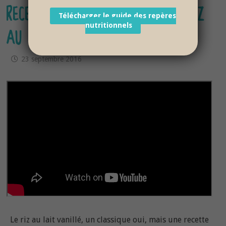
RECETTE BÉBÉ DÈS 12 MOIS : RIZ
Télécharger le guide des repères
nutritionnels
AU LAIT VANILLÉ
23 septembre 2016
Le riz au lait vanillé, un classique oui, mais une recette