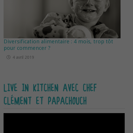
Diversification alimentaire : 4 mois, trop tôt
pour commencer ?
4 avril 2019
LIVE IN KITCHEN AVEC CHEF
CLÉMENT ET PAPACHOUCH