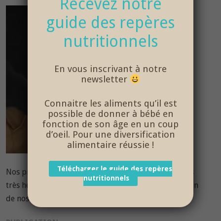
Recevez notre
guide des repères
nutritionnels
En vous inscrivant à notre
newsletter
Connaitre les aliments qu’il est
possible de donner à bébé en
fonction de son âge en un coup
d’oeil. Pour une diversification
alimentaire réussie !
Télécharger le guide des repères
Nos produits locaux le sont vraiment ! Et nous étions
nutritionnels
très heureux de présenter à la caméra de France 3 l’un
de nos précieux partenaires !