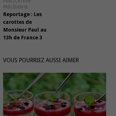
Navigation
PUBLICATION
Publication
PRÉCÉDENTE
de
précédente :
Reportage : Les
l’article
carottes de
Monsieur Paul au
13h de France 3
VOUS POURRIEZ AUSSI AIMER