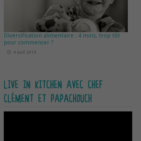
Diversification alimentaire : 4 mois, trop tôt
pour commencer ?
4 avril 2019
LIVE IN KITCHEN AVEC CHEF
CLÉMENT ET PAPACHOUCH