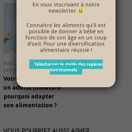
En vous inscrivant à notre
newsletter
Connaitre les aliments qu’il est
possible de donner à bébé en
fonction de son âge en un coup
d’oeil. Pour une diversification
alimentaire réussie !
Navigation
PUBLICATION
Télécharger le guide des repères
Publication
nutritionnels
PRÉCÉDENTE
de
précédente :
Votre bébé n’est pas
l’article
un adulte miniature :
pourquoi adapter
son alimentation ?
VOUS POURRIEZ AUSSI AIMER