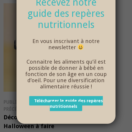
Recevez notre
guide des repères
nutritionnels
En vous inscrivant à notre
newsletter
Connaitre les aliments qu’il est
possible de donner à bébé en
fonction de son âge en un coup
d’oeil. Pour une diversification
alimentaire réussie !
Navigation
Télécharger le guide des repères
PUBLICATION
nutritionnels
Publication
PRÉCÉDENTE
de
précédente :
Décorations
l’article
Halloween à faire