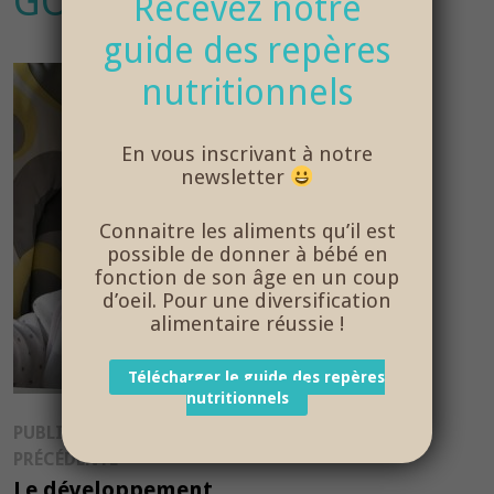
GOUT-CHEZ-BEBE
Recevez notre
guide des repères
nutritionnels
En vous inscrivant à notre
newsletter
Connaitre les aliments qu’il est
possible de donner à bébé en
fonction de son âge en un coup
d’oeil. Pour une diversification
alimentaire réussie !
Télécharger le guide des repères
nutritionnels
Navigation
PUBLICATION
Publication
PRÉCÉDENTE
de
précédente :
Le développement