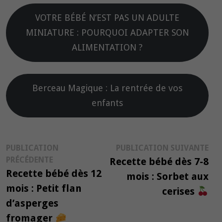
VOTRE BÉBÉ N’EST PAS UN ADULTE
MINIATURE : POURQUOI ADAPTER SON
ALIMENTATION ?
Berceau Magique : La rentrée de vos
enfants
Navigation
Pub
PUBLICATION
PUBLICATION SUIVANTE
Publication
suiv
PRÉCÉDENTE
Recette bébé dès 7-8
de
précédente :
Recette bébé dès 12
mois : Sorbet aux
l’article
mois : Petit flan
cerises
d’asperges
fromager