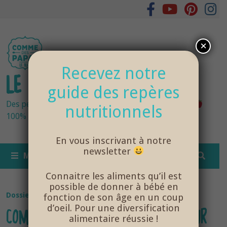
Passer
au
contenu
×
Recevez notre
LE BLOG DES PAPAS
guide des repères
Des petits pots bébés fraîchement cuisinés
nutritionnels
100% bio et de saison… et cela change tout !
En vous inscrivant à notre
newsletter
MENU
Connaitre les aliments qu’il est
possible de donner à bébé en
Dossier Santé Bébé
fonction de son âge en un coup
d’oeil. Pour une diversification
COMMENT BIEN SE PRÉPARER POUR
alimentaire réussie !