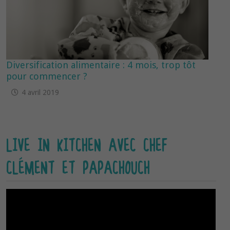
Diversification alimentaire : 4 mois, trop tôt
pour commencer ?
4 avril 2019
LIVE IN KITCHEN AVEC CHEF
CLÉMENT ET PAPACHOUCH