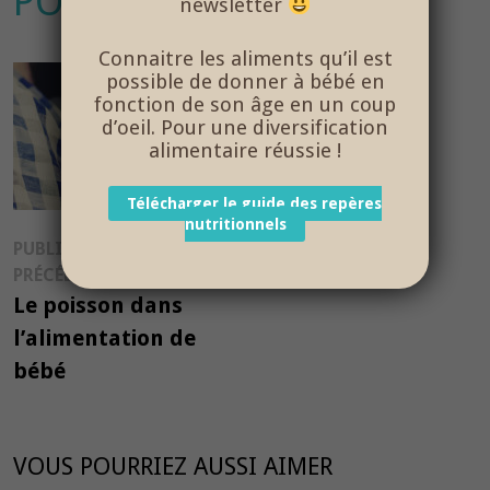
POISSON-2
newsletter
Connaitre les aliments qu’il est
possible de donner à bébé en
fonction de son âge en un coup
d’oeil. Pour une diversification
alimentaire réussie !
Télécharger le guide des repères
nutritionnels
Navigation
PUBLICATION
Publication
PRÉCÉDENTE
de
précédente :
Le poisson dans
l’article
l’alimentation de
bébé
VOUS POURRIEZ AUSSI AIMER