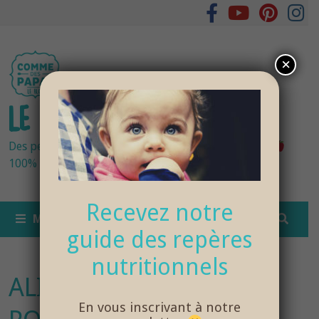
Passer
au
contenu
×
LE BLOG DES PAPAS
Des petits pots bébés fraîchement cuisinés
100% bio et de saison… et cela change tout !
Recevez notre
MENU
guide des repères
nutritionnels
ALIMENTATION-BEBE-
En vous inscrivant à notre