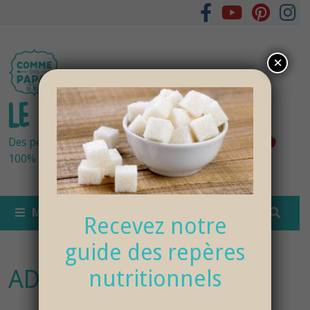
Passer
au
contenu
×
LE BLOG DES PAPAS
Des petits pots bébés fraîchement cuisinés
100% bio et de saison… et cela change tout !
MENU
Recevez notre
guide des repères
ADDICTION-SUCRE
nutritionnels