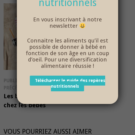
nutritionnels
En vous inscrivant à notre
newsletter
Connaitre les aliments qu’il est
possible de donner à bébé en
fonction de son âge en un coup
d’oeil. Pour une diversification
alimentaire réussie !
Navigation
PUBLICATION
Télécharger le guide des repères
nutritionnels
Publication
PRÉCÉDENTE
de
précédente :
Les boissons sucrées
l’article
chez les bébés
VOUS POURRIEZ AUSSI AIMER