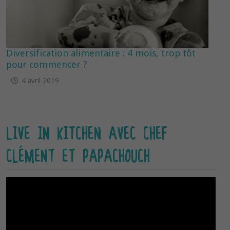
Diversification alimentaire : 4 mois, trop tôt
pour commencer ?
4 avril 2019
LIVE IN KITCHEN AVEC CHEF
CLÉMENT ET PAPACHOUCH