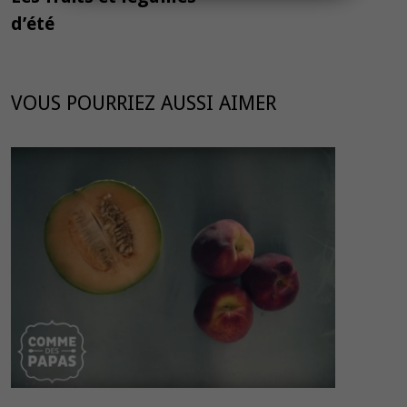
l’article
d’été
VOUS POURRIEZ AUSSI AIMER