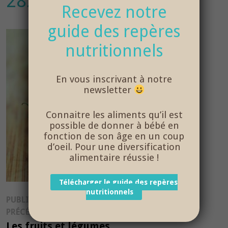
2829304_1920
Recevez notre
guide des repères
nutritionnels
En vous inscrivant à notre
newsletter
Connaitre les aliments qu’il est
possible de donner à bébé en
fonction de son âge en un coup
d’oeil. Pour une diversification
alimentaire réussie !
Télécharger le guide des repères
nutritionnels
Navigation
PUBLICATION
Publication
PRÉCÉDENTE
de
précédente :
Les fruits et légumes