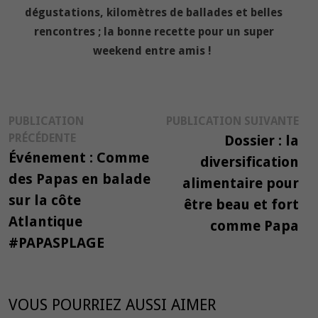
dégustations, kilomètres de ballades et belles
rencontres ; la bonne recette pour un super
weekend entre amis !
Navigation
Pub
PUBLICATION
PUBLICATION SUIVANTE
Publication
suiv
PRÉCÉDENTE
Dossier : la
de
précédente :
Événement : Comme
diversification
l’article
des Papas en balade
alimentaire pour
sur la côte
être beau et fort
Atlantique
comme Papa
#PAPASPLAGE
VOUS POURRIEZ AUSSI AIMER