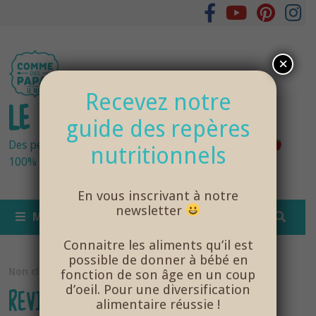
Passer
au
contenu
×
Recevez notre
LE BLOG DES PAPAS
guide des repères
Des petits pots bébés fraîchement cuisinés
nutritionnels
100% bio et de saison… et cela change tout !
En vous inscrivant à notre
newsletter
MENU
Connaitre les aliments qu’il est
possible de donner à bébé en
Non classé
fonction de son âge en un coup
d’oeil. Pour une diversification
REVIVEZ LE WEEKEND DES PAPAS
alimentaire réussie !