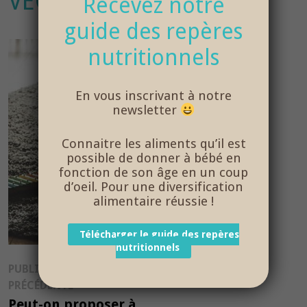
VEGETARIEN
Recevez notre
guide des repères
nutritionnels
En vous inscrivant à notre
newsletter
Connaitre les aliments qu’il est
possible de donner à bébé en
fonction de son âge en un coup
d’oeil. Pour une diversification
alimentaire réussie !
Télécharger le guide des repères
nutritionnels
Navigation
PUBLICATION
Publication
PRÉCÉDENTE
de
précédente :
Peut-on proposer à