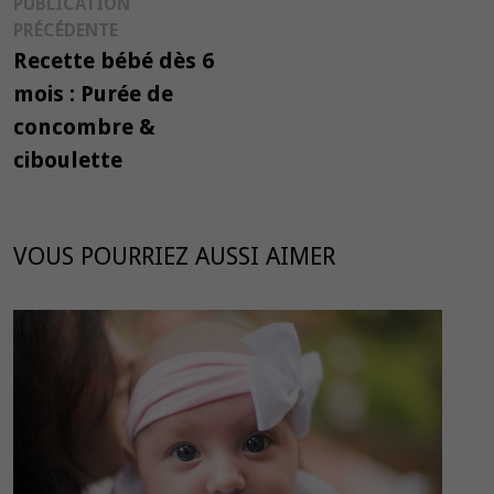
Navigation
PUBLICATION
Publication
PRÉCÉDENTE
de
précédente :
Recette bébé dès 6
l’article
mois : Purée de
concombre &
ciboulette
VOUS POURRIEZ AUSSI AIMER