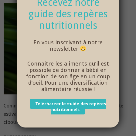
Recevez notre
guide des repères
nutritionnels
En vous inscrivant à notre
newsletter
Connaitre les aliments qu’il est
possible de donner à bébé en
fonction de son âge en un coup
d’oeil. Pour une diversification
alimentaire réussie !
Télécharger le guide des repères
Comme des Papas vous propose une délicieuse recette
nutritionnels
estivale de purée maison bébé au concombre et à la
ciboulette, facile à réaliser – âge 6 mois et plus