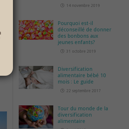
14 novembre 2019
Pourquoi est-il
déconseillé de donner
à
des bonbons aux
r
jeunes enfants?
31 octobre 2019
Diversification
alimentaire bébé 10
mois : Le guide
22 septembre 2017
Tour du monde de la
diversification
alimentaire