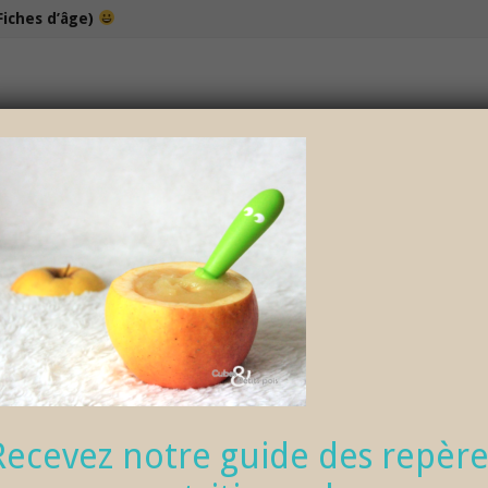
Fiches d’âge)
100% bio et de saison… et cela change tout !
NOS DÉLICIEUX PETITS POTS
LOISIRS
Recevez notre guide des repère