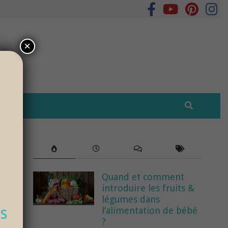
×
Quand et comment
introduire les fruits &
légumes dans
s
l’alimentation de bébé
?