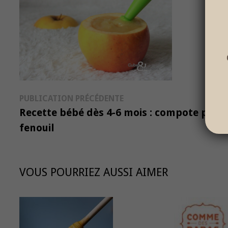
Navigation
Publication
PUBLICATION PRÉCÉDENTE
précédente :
Recette bébé dès 4-6 mois : compote pom
de
fenouil
l’article
VOUS POURRIEZ AUSSI AIMER