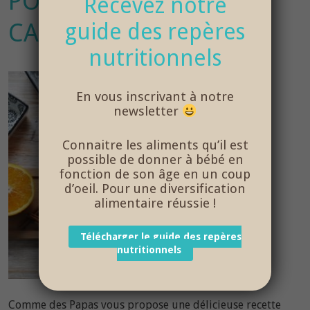
POMME-ORANGE-
Recevez notre
CANNELLE
guide des repères
nutritionnels
En vous inscrivant à notre
newsletter
Connaitre les aliments qu’il est
possible de donner à bébé en
fonction de son âge en un coup
d’oeil. Pour une diversification
alimentaire réussie !
Télécharger le guide des repères
nutritionnels
Comme des Papas vous propose une délicieuse recette