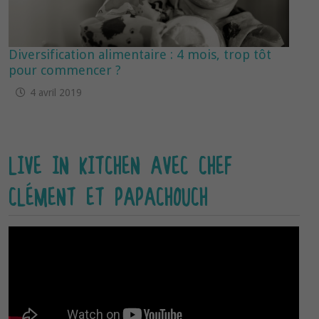
Diversification alimentaire : 4 mois, trop tôt
pour commencer ?
4 avril 2019
LIVE IN KITCHEN AVEC CHEF
CLÉMENT ET PAPACHOUCH