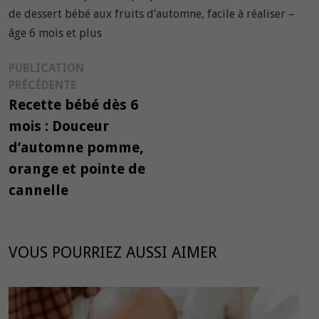
de dessert bébé aux fruits d’automne, facile à réaliser –
âge 6 mois et plus
Navigation
PUBLICATION
Publication
PRÉCÉDENTE
de
précédente :
Recette bébé dès 6
l’article
mois : Douceur
d’automne pomme,
orange et pointe de
cannelle
VOUS POURRIEZ AUSSI AIMER