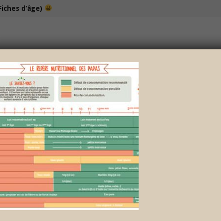
Fiches d’âge)
100% bio et de saison… et cela change tout !
NOS DÉLICIEUX PETITS POTS
LOISIRS