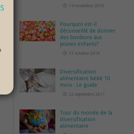
s
14 novembre 2019
Pourquoi est-il
déconseillé de donner
des bonbons aux
jeunes enfants?
à
31 octobre 2019
r
Diversification
alimentaire bébé 10
mois : Le guide
22 septembre 2017
Tour du monde de la
diversification
alimentaire