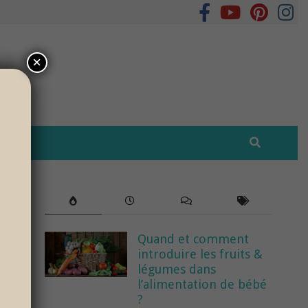
×
Quand et comment
introduire les fruits &
légumes dans
l’alimentation de bébé
?