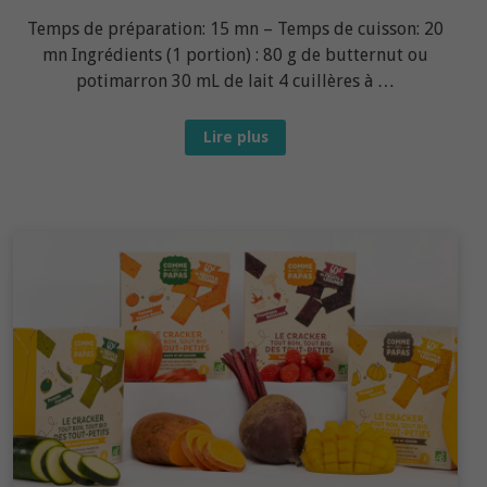
Temps de préparation: 15 mn – Temps de cuisson: 20
mn Ingrédients (1 portion) : 80 g de butternut ou
potimarron 30 mL de lait 4 cuillères à …
Recette
Lire plus
bébé
dès
12
mois
:
Petit
clafoutis
de
butternut