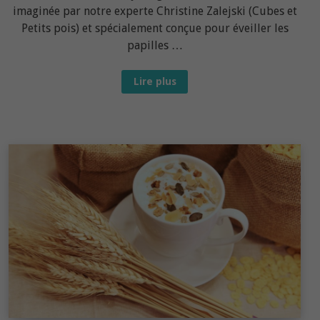
imaginée par notre experte Christine Zalejski (Cubes et
Petits pois) et spécialement conçue pour éveiller les
papilles …
Recette
Lire plus
bébé
dès
7-
8
mois :
Tajine
d’été
pour
bébé