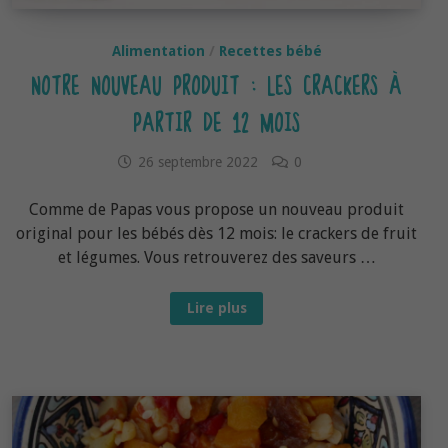
Alimentation
/
Recettes bébé
NOTRE NOUVEAU PRODUIT : LES CRACKERS À
PARTIR DE 12 MOIS
26 septembre 2022
0
Comme de Papas vous propose un nouveau produit
original pour les bébés dès 12 mois: le crackers de fruit
et légumes. Vous retrouverez des saveurs …
Notre
Lire plus
nouveau
produit
:
les
crackers
à
partir
de
12
mois