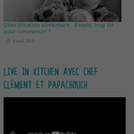
Diversification alimentaire : 4 mois, trop tôt
pour commencer ?
4 avril 2019
LIVE IN KITCHEN AVEC CHEF
CLÉMENT ET PAPACHOUCH