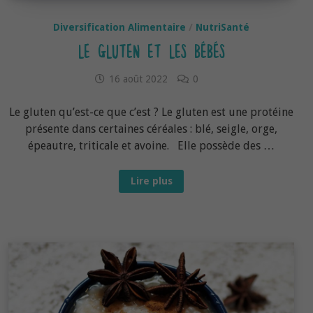
Diversification Alimentaire
/
NutriSanté
LE GLUTEN ET LES BÉBÉS
16 août 2022
0
Le gluten qu’est-ce que c’est ? Le gluten est une protéine
présente dans certaines céréales : blé, seigle, orge,
épeautre, triticale et avoine. Elle possède des …
Le
Lire plus
gluten
et
les
bébés