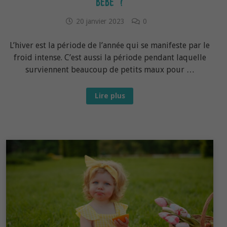
BÉBÉ ?
20 janvier 2023
0
L’hiver est la période de l’année qui se manifeste par le
froid intense. C’est aussi la période pendant laquelle
surviennent beaucoup de petits maux pour …
Saison
Lire plus
HIVER :
Quelle
alimentation
pour
bébé ?