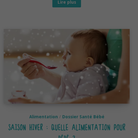
Grignotage :
Lire plus
Faut-
il
l’autoriser
à
bébé ?
Alimentation
/
Dossier Santé Bébé
SAISON HIVER : QUELLE ALIMENTATION POUR