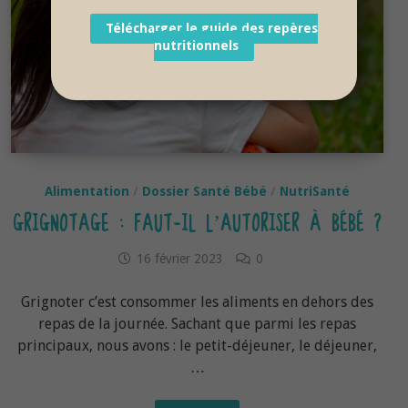
Télécharger le guide des repères
nutritionnels
Alimentation
/
Dossier Santé Bébé
/
NutriSanté
GRIGNOTAGE : FAUT-IL L’AUTORISER À BÉBÉ ?
16 février 2023
0
Grignoter c’est consommer les aliments en dehors des
repas de la journée. Sachant que parmi les repas
principaux, nous avons : le petit-déjeuner, le déjeuner,
…