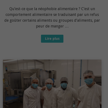
Qu’est-ce que la néophobie alimentaire ? C’est un
comportement alimentaire se traduisant par un refus
de goûter certains aliments ou groupes d’aliments, par
peur de manger …
Néophobie
Lire plus
alimentaire
chez
les
tout-
petits