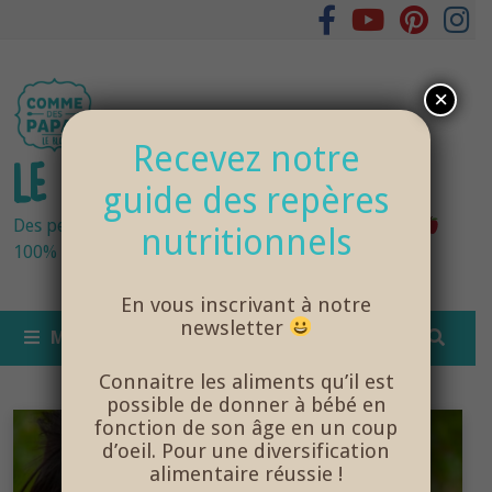
Passer
au
contenu
×
Recevez notre
LE BLOG DES PAPAS
guide des repères
Des petits pots bébés fraîchement cuisinés
nutritionnels
100% bio et de saison… et cela change tout !
En vous inscrivant à notre
newsletter
MENU
Connaitre les aliments qu’il est
possible de donner à bébé en
fonction de son âge en un coup
d’oeil. Pour une diversification
alimentaire réussie !