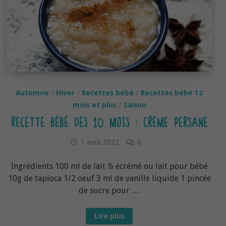
Automne
/
Hiver
/
Recettes bébé
/
Recettes bébé 12
mois et plus
/
Saison
RECETTE BÉBÉ DÈS 10 MOIS : CRÈME PERSANE
1 août 2022
0
Ingrédients 100 ml de lait ½ écrémé ou lait pour bébé
10g de tapioca 1/2 oeuf 3 ml de vanille liquide 1 pincée
de sucre pour …
Recette
Lire plus
bébé