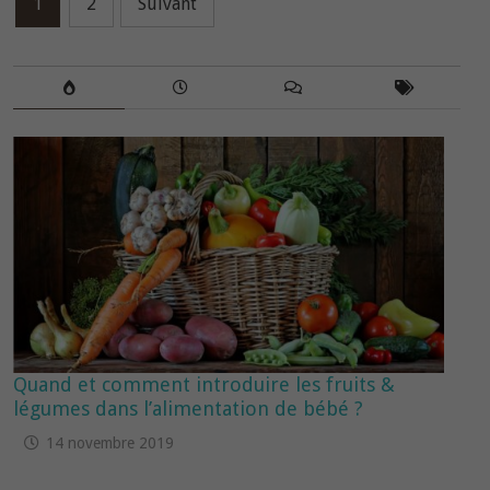
Navigation
1
2
Suivant
des
articles
Quand et comment introduire les fruits &
légumes dans l’alimentation de bébé ?
14 novembre 2019