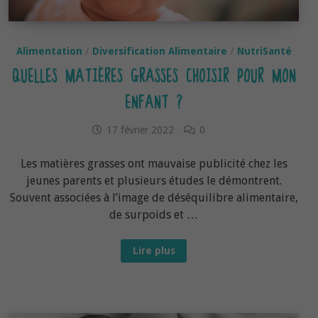
Alimentation
/
Diversification Alimentaire
/
NutriSanté
QUELLES MATIÈRES GRASSES CHOISIR POUR MON
ENFANT ?
17 février 2022
0
Les matières grasses ont mauvaise publicité chez les
jeunes parents et plusieurs études le démontrent.
Souvent associées à l’image de déséquilibre alimentaire,
de surpoids et …
Quelles
Lire plus
matières
grasses
choisir
pour
mon
enfant
?