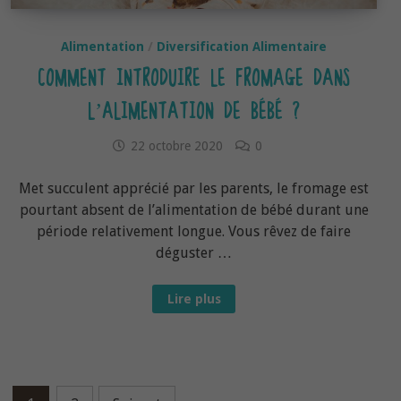
Alimentation
/
Diversification Alimentaire
COMMENT INTRODUIRE LE FROMAGE DANS
L’ALIMENTATION DE BÉBÉ ?
22 octobre 2020
0
Met succulent apprécié par les parents, le fromage est
pourtant absent de l’alimentation de bébé durant une
période relativement longue. Vous rêvez de faire
déguster …
Comment
Lire plus
introduire
le
fromage
dans
l’alimentation
de
bébé
?