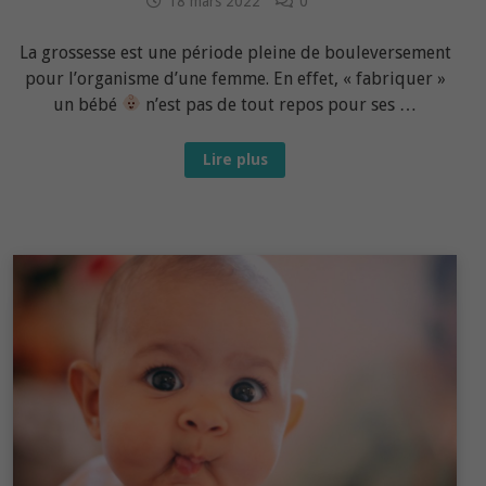
18 mars 2022
0
La grossesse est une période pleine de bouleversement
pour l’organisme d’une femme. En effet, « fabriquer »
un bébé
n’est pas de tout repos pour ses …
Grossesse :
Lire plus
bien
comprendre
et
gérer
le
diabète
gestationnel