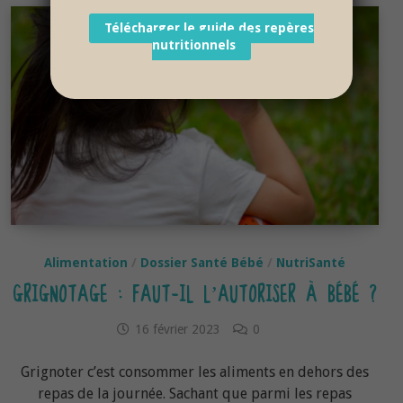
Télécharger le guide des repères
nutritionnels
Alimentation
/
Dossier Santé Bébé
/
NutriSanté
GRIGNOTAGE : FAUT-IL L’AUTORISER À BÉBÉ ?
16 février 2023
0
Grignoter c’est consommer les aliments en dehors des
repas de la journée. Sachant que parmi les repas