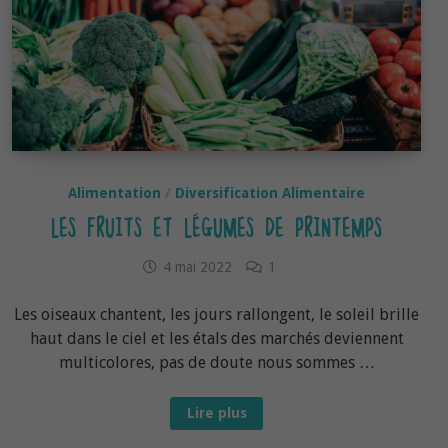
Alimentation
/
Diversification Alimentaire
LES FRUITS ET LÉGUMES DE PRINTEMPS
4 mai 2022
1
Les oiseaux chantent, les jours rallongent, le soleil brille
haut dans le ciel et les étals des marchés deviennent
multicolores, pas de doute nous sommes …
Les
Lire plus
fruits
et