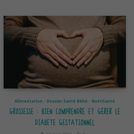
légumes
de
printemps
Alimentation
/
Dossier Santé Bébé
/
NutriSanté
GROSSESSE : BIEN COMPRENDRE ET GÉRER LE
DIABÈTE GESTATIONNEL