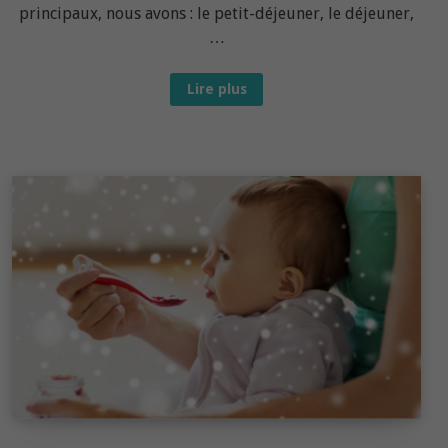
principaux, nous avons : le petit-déjeuner, le déjeuner,
…
Grignotage :
Lire plus
Faut-
il
l’autoriser
à
bébé ?