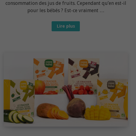
consommation des jus de fruits. Cependant qu’en est-il
pour les bébés ? Est-ce vraiment …
Diversification
Lire plus
alimentaire:
Quand
faut-
il
inclure
le
jus
de
fruits
dans
l’alimentation
de
bébé?