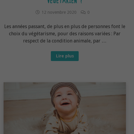
VÉGÉTARIEN ?
12 novembre 2020
0
Les années passant, de plus en plus de personnes font le
choix du végétarisme, pour des raisons variées : Par
respect de la condition animale, par …
Peut-
Lire plus
on
proposer
à
son
bébé
un
régime
végétarien
?