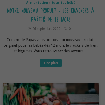
Alimentation
/
Recettes bébé
NOTRE NOUVEAU PRODUIT : LES CRACKERS À
PARTIR DE 12 MOIS
26 septembre 2022
0
Comme de Papas vous propose un nouveau produit
original pour les bébés dès 12 mois: le crackers de fruit
et légumes. Vous retrouverez des saveurs …
Notre
Lire plus
nouveau
produit
:
les
crackers
à
partir
de
12
mois