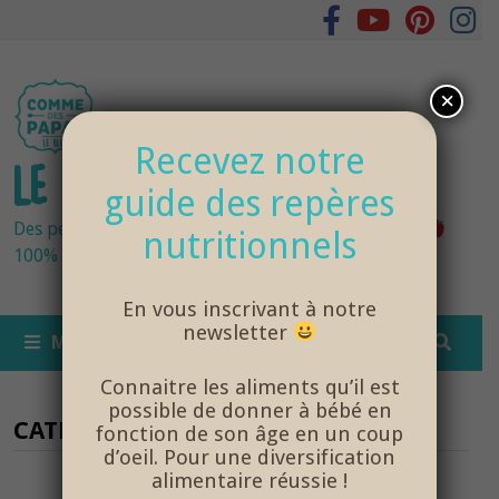
Passer
au
contenu
×
Recevez notre
LE BLOG DES PAPAS
guide des repères
Des petits pots bébés fraîchement cuisinés
nutritionnels
100% bio et de saison… et cela change tout !
En vous inscrivant à notre
newsletter
MENU
Connaitre les aliments qu’il est
possible de donner à bébé en
CATÉGORIE :
ALIMENTATION
fonction de son âge en un coup
d’oeil. Pour une diversification
alimentaire réussie !