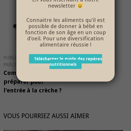
newsletter
Connaitre les aliments qu’il est
possible de donner à bébé en
fonction de son âge en un coup
d’oeil. Pour une diversification
alimentaire réussie !
Navigation
PUBLICATION
Télécharger le guide des repères
Publication
PRÉCÉDENTE
nutritionnels
de
précédente :
Comment bien se
l’article
préparer pour
l’entrée à la crèche ?
VOUS POURRIEZ AUSSI AIMER