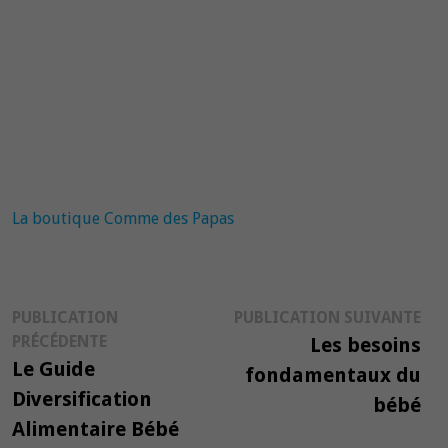
La boutique Comme des Papas
Navigation
Pub
PUBLICATION
PUBLICATION SUIVANTE
Publication
suiv
PRÉCÉDENTE
Les besoins
de
précédente :
Le Guide
fondamentaux du
l’article
Diversification
bébé
Alimentaire Bébé