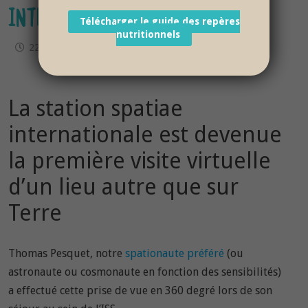
INTERNATIONALE
Télécharger le guide des repères
nutritionnels
22 juillet 2017
La station spatiae
internationale est devenue
la première visite virtuelle
d’un lieu autre que sur
Terre
Thomas Pesquet, notre
spationaute préféré
(ou
astronaute ou cosmonaute en fonction des sensibilités)
a effectué cette prise de vue en 360 degré lors de son