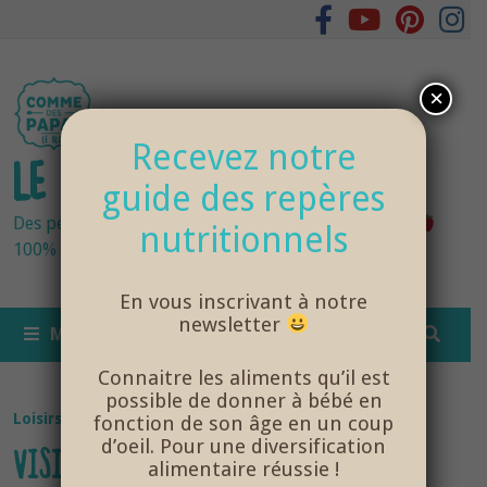
Passer
au
contenu
×
Recevez notre
LE BLOG DES PAPAS
guide des repères
Des petits pots bébés fraîchement cuisinés
nutritionnels
100% bio et de saison… et cela change tout !
En vous inscrivant à notre
newsletter
MENU
Connaitre les aliments qu’il est
possible de donner à bébé en
Loisirs
fonction de son âge en un coup
d’oeil. Pour une diversification
VISITEZ LA STATION SPATIALE
alimentaire réussie !