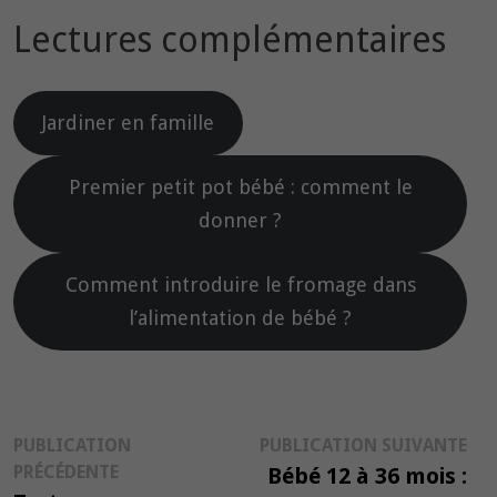
Lectures complémentaires
Jardiner en famille
Premier petit pot bébé : comment le
donner ?
Comment introduire le fromage dans
l’alimentation de bébé ?
Navigation
Pub
PUBLICATION
PUBLICATION SUIVANTE
Publication
suiv
PRÉCÉDENTE
Bébé 12 à 36 mois :
de