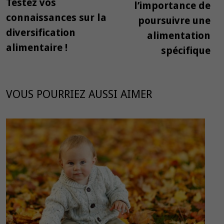
précédente :
Testez vos
l’importance de
l’article
connaissances sur la
poursuivre une
diversification
alimentation
alimentaire !
spécifique
VOUS POURRIEZ AUSSI AIMER