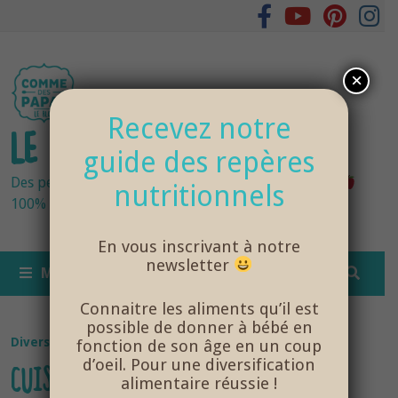
Passer
au
contenu
×
Recevez notre
LE BLOG DES PAPAS
guide des repères
Des petits pots bébés fraîchement cuisinés
nutritionnels
100% bio et de saison… et cela change tout !
En vous inscrivant à notre
newsletter
MENU
Connaitre les aliments qu’il est
possible de donner à bébé en
Diversification Alimentaire
/
NutriSanté
fonction de son âge en un coup
d’oeil. Pour une diversification
CUISINER AVEC BÉBÉ
alimentaire réussie !