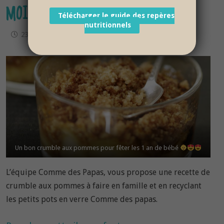
MOIS
Télécharger le guide des repères
nutritionnels
23 mars 2020
Un bon crumble aux pommes pour fêter les 1 an de bébé
L’équipe Comme des Papas, vous propose une recette de
crumble aux pommes à faire en famille et en recyclant
les petits pots en verre Comme des papas.