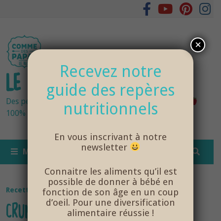
Passer
au
contenu
×
Recevez notre
LE BLOG DES PAPAS
guide des repères
Des petits pots bébés fraîchement cuisinés
nutritionnels
100% bio et de saison… et cela change tout !
En vous inscrivant à notre
newsletter
MENU
Connaitre les aliments qu’il est
possible de donner à bébé en
Recettes bébé
fonction de son âge en un coup
d’oeil. Pour une diversification
CRUMBLE AUX POMMES DÈS 12
alimentaire réussie !