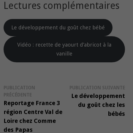
Lectures complémentaires
Le développement du goût chez bébé
Vidéo : recette de yaourt d’abricot à la
vanille
Navigation
Pub
PUBLICATION
PUBLICATION SUIVANTE
Publication
suiv
PRÉCÉDENTE
Le développement
de
précédente :
Reportage France 3
du goût chez les
l’article
région Centre Val de
bébés
Loire chez Comme
des Papas