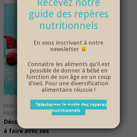
Recevez notre
guide des repères
nutritionnels
En vous inscrivant à notre
newsletter
Connaitre les aliments qu’il est
possible de donner à bébé en
fonction de son âge en un coup
d’oeil. Pour une diversification
alimentaire réussie !
Navigation
Télécharger le guide des repères
PUBLICATION
nutritionnels
Publication
PRÉCÉDENTE
de
précédente :
Décorations de Noël
l’article
à faire avec ses