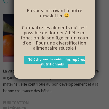
C
En vous inscrivant à notre
newsletter
Connaitre les aliments qu’il est
possible de donner à bébé en
fonction de son âge en un coup
d’oeil. Pour une diversification
alimentaire réussie !
Télécharger le guide des repères
nutritionnels
La vitamine C joue de nombreux rôles au sein de notre
organisme. Naturellement présente dans le lait
maternel, elle contribue au bon développement et à la
bonne croissance des bébés.
Navigation
PUBLICATION
Publication
PRÉCÉDENTE