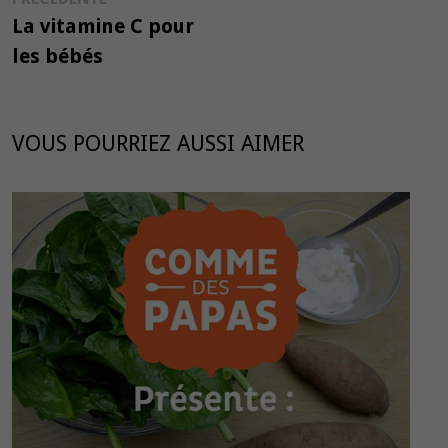
de
précédente :
La vitamine C pour
l’article
les bébés
VOUS POURRIEZ AUSSI AIMER