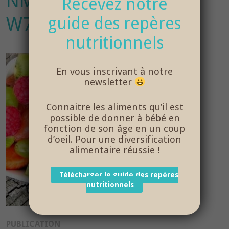
NM798P9ZD7BVM3Q4Z
Recevez notre
W7RQS97BSJF7I5B963
guide des repères
nutritionnels
En vous inscrivant à notre
newsletter
Connaitre les aliments qu’il est
possible de donner à bébé en
fonction de son âge en un coup
d’oeil. Pour une diversification
alimentaire réussie !
Télécharger le guide des repères
nutritionnels
Navigation
PUBLICATION