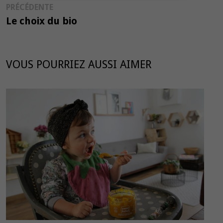
Publication
PRÉCÉDENTE
de
précédente :
Le choix du bio
l’article
VOUS POURRIEZ AUSSI AIMER