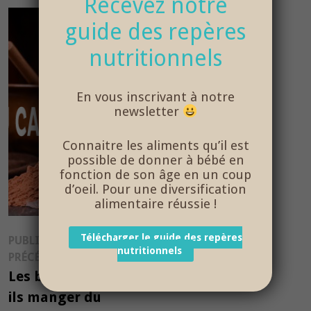
Recevez notre
guide des repères
nutritionnels
En vous inscrivant à notre
newsletter
Connaitre les aliments qu’il est
possible de donner à bébé en
fonction de son âge en un coup
d’oeil. Pour une diversification
alimentaire réussie !
Navigation
Télécharger le guide des repères
PUBLICATION
nutritionnels
Publication
PRÉCÉDENTE
de
précédente :
Les bébés peuvent-
l’article
ils manger du