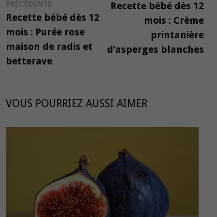
Publication
suiv
PRÉCÉDENTE
Recette bébé dès 12
de
précédente :
Recette bébé dès 12
mois : Crème
l’article
mois : Purée rose
printanière
maison de radis et
d’asperges blanches
betterave
VOUS POURRIEZ AUSSI AIMER