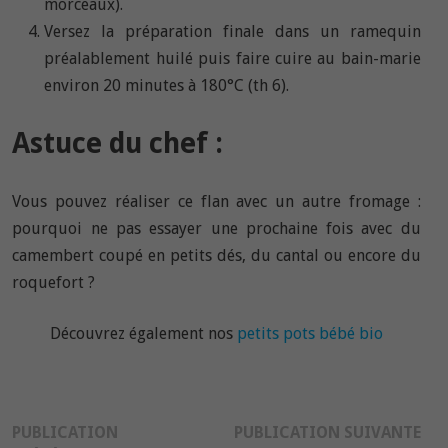
morceaux).
Versez la préparation finale dans un ramequin
préalablement huilé puis faire cuire au bain-marie
environ 20 minutes à 180°C (th 6).
Astuce du chef :
Vous pouvez réaliser ce flan avec un autre fromage :
pourquoi ne pas essayer une prochaine fois avec du
camembert coupé en petits dés, du cantal ou encore du
roquefort ?
Découvrez également nos
petits pots bébé bio
Navigation
Pub
PUBLICATION
PUBLICATION SUIVANTE