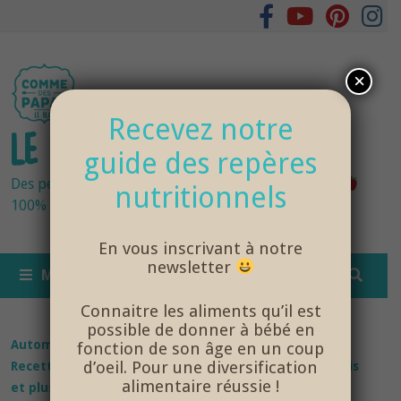
Passer
au
contenu
×
Recevez notre
LE BLOG DES PAPAS
guide des repères
Des petits pots bébés fraîchement cuisinés
nutritionnels
100% bio et de saison… et cela change tout !
En vous inscrivant à notre
newsletter
MENU
Connaitre les aliments qu’il est
possible de donner à bébé en
Automne
/
Eté
/
Hiver
/
Printemps
/
Recettes bébé
/
fonction de son âge en un coup
d’oeil. Pour une diversification
Recettes bébé 12 mois et plus
/
Recettes bébé 15 mois
alimentaire réussie !
et plus
/
Recettes bébé 18 mois et plus